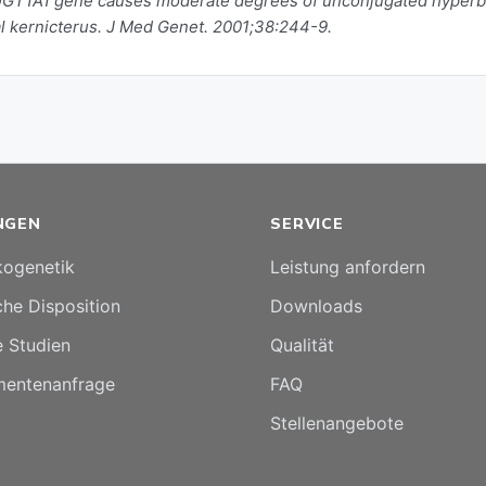
 UGT1A1 gene causes moderate degrees of unconjugated hyperb
l kernicterus. J Med Genet. 2001;38:244-9.
NGEN
SERVICE
ogenetik
Leistung anfordern
he Disposition
Downloads
e Studien
Qualität
entenanfrage
FAQ
Stellenangebote