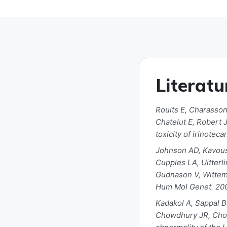
Literatu
Rouits E, Charasson
Chatelut E, Robert 
toxicity of irinotec
Johnson AD, Kavousi
Cupples LA, Uitterl
Gudnason V, Wittema
Hum Mol Genet. 200
Kadakol A, Sappal 
Chowdhury JR, Chow