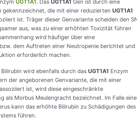
 Enzym
UGT1A1
. Das
UGT1A1
Gen ist durch eine
e gekennzeichnet, die mit einer reduzierten
UGT1A1
ziiert ist. Träger dieser Genvariante scheiden den S
gsamer aus, was zu einer erhöhten Toxizität führen
usammenhang wird häufiger über eine
 bzw. dem Auftreten einer Neutropenie berichtet und
uktion erforderlich machen.
Bilirubin wird ebenfalls durch das
UGT1A1
Enzym
ern der angeborenen Genvariante, die mit einer
assoziiert ist, wird diese eingeschränkte
ng als Morbus Meulengracht bezeichnet. Im Falle eine
erus kann das erhöhte Bilirubin zu Schädigungen des
ystems führen.