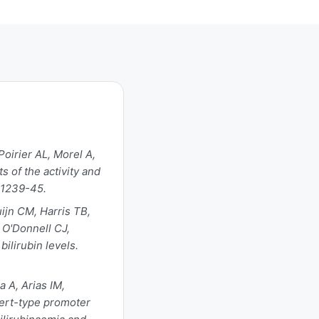
oirier AL, Morel A,
 of the activity and
9:1239-45.
ijn CM, Harris TB,
 O'Donnell CJ,
ilirubin levels.
 A, Arias IM,
bert-type promoter