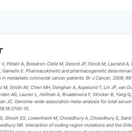
r
 V, Pétain A, Boisdron-Celle M, Delord JP, Fonck M, Laurand A, P
J, Gamelin E. Pharmacokinetic and pharmacogenetic determinants
an in metastatic colorectal cancer patients. Br J Cancer. 2008; 9
 M, Smith AV, Chen MH, Dehghan A, Aspelund T, Lin JP, van Du
inden AG, Launer L, Hofman A, Rivadeneira F, Stricker B, Yang Q,
n JC. Genome-wide association meta-analysis for total serum b
9;18:2700-10.
BS, Ghosh SS, Lowenheim M, Chowdhury A, Chowdhury S, Santra
dhury NR. Interaction of coding region mutations and the Gil