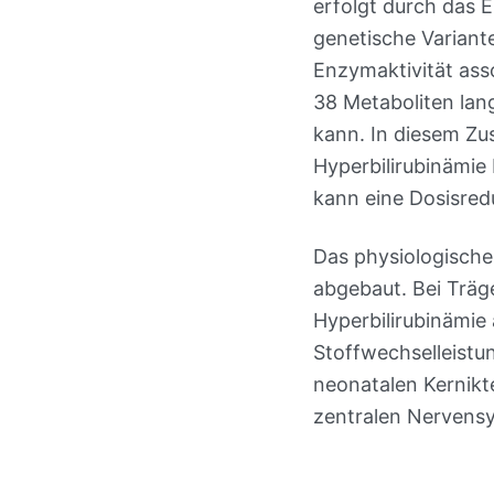
erfolgt durch das
genetische Variant
Enzymaktivität asso
38 Metaboliten lan
kann. In diesem Z
Hyperbilirubinämie
kann eine Dosisred
Das physiologische 
abgebaut. Bei Träg
Hyperbilirubinämie 
Stoffwechselleistu
neonatalen Kernikt
zentralen Nervens