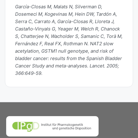
García-Closas M, Malats N, Silverman D,
Dosemeci M, Kogevinas M, Hein DW, Tardón A,
Serra C, Carrato A, García-Closas R, Lloreta J,
Castaño-Vinyals G, Yeager M, Welch R, Chanock
S, Chatterjee N, Wacholder S, Samanic C, Torà M,
Fernández F, Real FX, Rothman N. NAT2 slow
acetylation, GSTM1 null genotype, and risk of
bladder cancer: results from the Spanish Bladder
Cancer Study and meta-analyses. Lancet. 2005;
366:649-59.