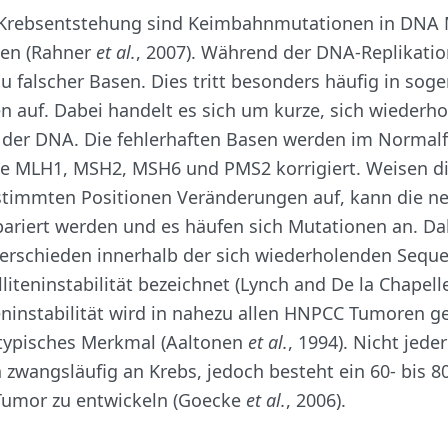
 Krebsentstehung sind Keimbahnmutationen in DNA
en (Rahner
et al.
, 2007). Während der DNA-Replikati
u falscher Basen. Dies tritt besonders häufig in sog
en auf. Dabei handelt es sich um kurze, sich wiederh
 der DNA. Die fehlerhaften Basen werden im Normalfa
e MLH1, MSH2, MSH6 und PMS2 korrigiert. Weisen d
stimmten Positionen Veränderungen auf, kann die ne
pariert werden und es häufen sich Mutationen an. D
erschieden innerhalb der sich wiederholenden Sequ
liteninstabilität bezeichnet (Lynch and De la Chapelle
eninstabilität wird in nahezu allen HNPCC Tumoren 
 typisches Merkmal (Aaltonen
et al.
, 1994). Nicht jede
 zwangsläufig an Krebs, jedoch besteht ein 60- bis 8
 Tumor zu entwickeln (Goecke
et al.
, 2006).