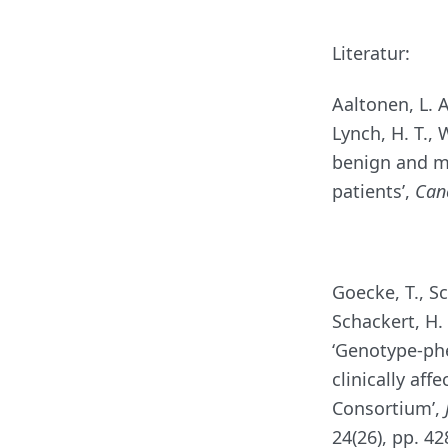
Literatur:
Aaltonen, L. A.
Lynch, H. T., 
benign and m
patients’,
Can
Goecke, T., Sc
Schackert, H. 
‘Genotype-ph
clinically af
Consortium’,
24(26), pp. 4