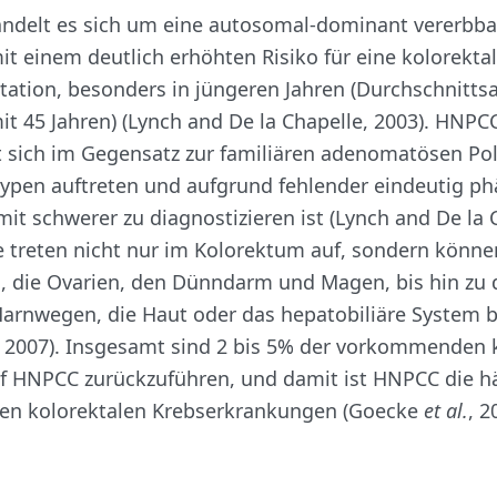
ndelt es sich um eine autosomal-dominant vererbba
t einem deutlich erhöhten Risiko für eine kolorekta
ation, besonders in jüngeren Jahren (Durchschnittsa
t 45 Jahren) (Lynch and De la Chapelle, 2003). HNPC
 sich im Gegensatz zur familiären adenomatösen Pol
lypen auftreten und aufgrund fehlender eindeutig p
t schwerer zu diagnostizieren ist (Lynch and De la 
e treten nicht nur im Kolorektum auf, sondern könne
 die Ovarien, den Dünndarm und Magen, bis hin zu 
arnwegen, die Haut oder das hepatobiliäre System b
, 2007). Insgesamt sind 2 bis 5% der vorkommenden 
f HNPCC zurückzuführen, und damit ist HNPCC die h
ren kolorektalen Krebserkrankungen (Goecke
et al.
, 2