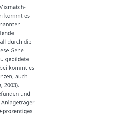
 Mismatch-
on kommt es
enannten
olende
ll durch die
iese Gene
u gebildete
abei kommt es
enzen, auch
, 2003).
gefunden und
r Anlageträger
0-prozentiges