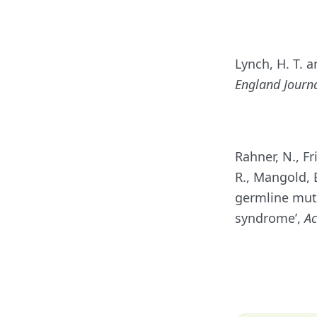
Lynch, H. T. a
England Journa
Rahner, N., Fr
R., Mangold, 
germline mut
syndrome’,
Ac