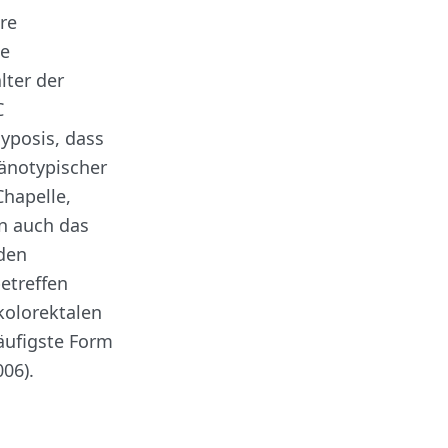
re
le
lter der
C
yposis, dass
hänotypischer
Chapelle,
n auch das
den
etreffen
kolorektalen
äufigste Form
006).