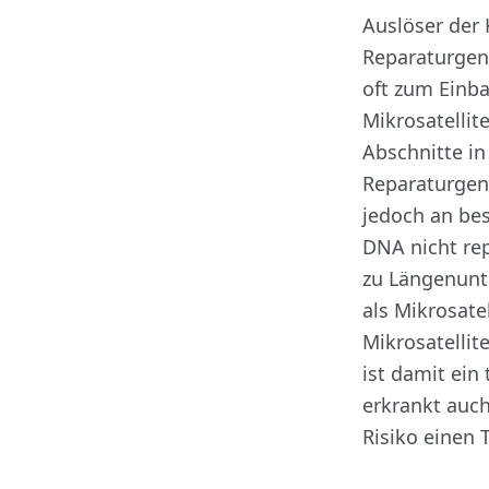
Auslöser der
Reparaturgen
oft zum Einba
Mikrosatellit
Abschnitte in
Reparaturgen
jedoch an be
DNA nicht re
zu Längenunt
als Mikrosatel
Mikrosatellit
ist damit ein
erkrankt auch
Risiko einen