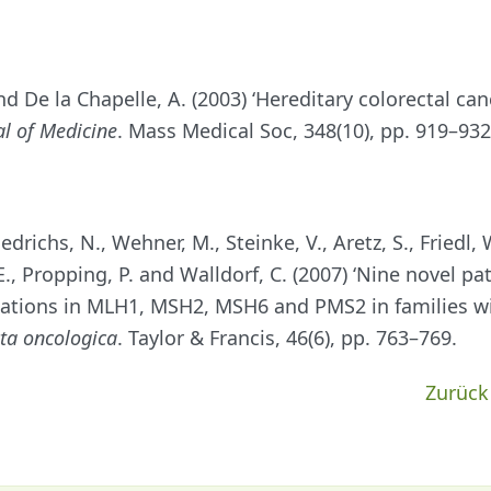
nd De la Chapelle, A. (2003) ‘Hereditary colorectal can
l of Medicine
. Mass Medical Soc, 348(10), pp. 919–932
iedrichs, N., Wehner, M., Steinke, V., Aretz, S., Friedl, 
E., Propping, P. and Walldorf, C. (2007) ‘Nine novel p
ations in MLH1, MSH2, MSH6 and PMS2 in families w
ta oncologica
. Taylor & Francis, 46(6), pp. 763–769.
Zurück