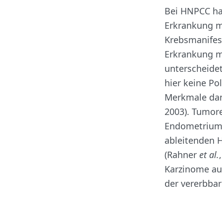
Bei HNPCC ha
Erkrankung mi
Krebsmanifest
Erkrankung mi
unterscheidet
hier keine Po
Merkmale dami
2003). Tumor
Endometrium,
ableitenden H
(Rahner
et al.
Karzinome au
der vererbba