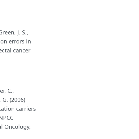
Green, J. S.,
ion errors in
ctal cancer
r, C.,
 G. (2006)
tion carriers
HNPCC
al Oncology,