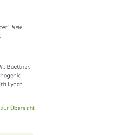
cer’,
New
.
W., Buettner,
athogenic
ith Lynch
 zur Übersicht