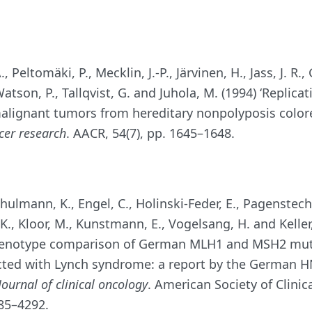
, Peltomäki, P., Mecklin, J.-P., Järvinen, H., Jass, J. R., 
Watson, P., Tallqvist, G. and Juhola, M. (1994) ‘Replicat
alignant tumors from hereditary nonpolyposis colore
cer research
. AACR, 54(7), pp. 1645–1648.
hulmann, K., Engel, C., Holinski-Feder, E., Pagensteche
K., Kloor, M., Kunstmann, E., Vogelsang, H. and Keller,
enotype comparison of German MLH1 and MSH2 muta
fected with Lynch syndrome: a report by the German 
Journal of clinical oncology
. American Society of Clinic
285–4292.