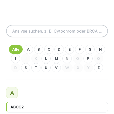
Alle
A
B
C
D
E
F
G
H
I
J
K
L
M
N
O
P
Q
R
S
T
U
V
W
X
Y
Z
A
ABCG2