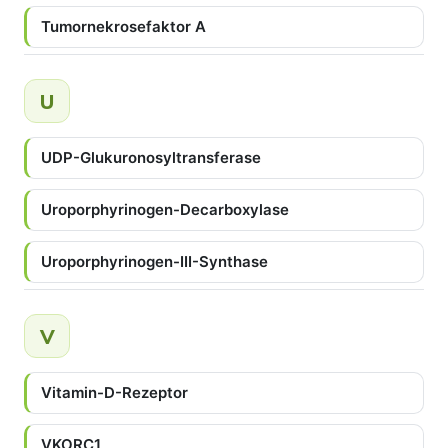
Tumornekrosefaktor A
U
UDP-Glukuronosyltransferase
Uroporphyrinogen-Decarboxylase
Uroporphyrinogen-III-Synthase
V
Vitamin-D-Rezeptor
VKORC1