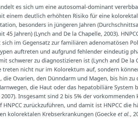
ndelt es sich um eine autosomal-dominant vererbba
t einem deutlich erhöhten Risiko für eine kolorekta
ation, besonders in jüngeren Jahren (Durchschnittsa
t 45 Jahren) (Lynch and De la Chapelle, 2003). HNPC
 sich im Gegensatz zur familiären adenomatösen Pol
lypen auftreten und aufgrund fehlender eindeutig p
t schwerer zu diagnostizieren ist (Lynch and De la 
e treten nicht nur im Kolorektum auf, sondern könne
 die Ovarien, den Dünndarm und Magen, bis hin zu 
arnwegen, die Haut oder das hepatobiliäre System b
, 2007). Insgesamt sind 2 bis 5% der vorkommenden 
f HNPCC zurückzuführen, und damit ist HNPCC die h
ren kolorektalen Krebserkrankungen (Goecke
et al.
, 2