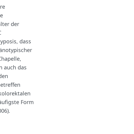
re
le
lter der
C
yposis, dass
hänotypischer
Chapelle,
n auch das
den
etreffen
kolorektalen
äufigste Form
006).