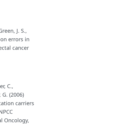
Green, J. S.,
ion errors in
ctal cancer
r, C.,
 G. (2006)
tion carriers
HNPCC
al Oncology,