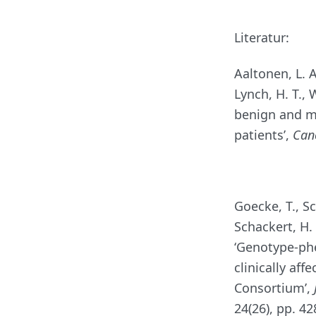
Literatur:
Aaltonen, L. A.
Lynch, H. T., 
benign and m
patients’,
Can
Goecke, T., Sc
Schackert, H. 
‘Genotype-ph
clinically af
Consortium’,
24(26), pp. 4