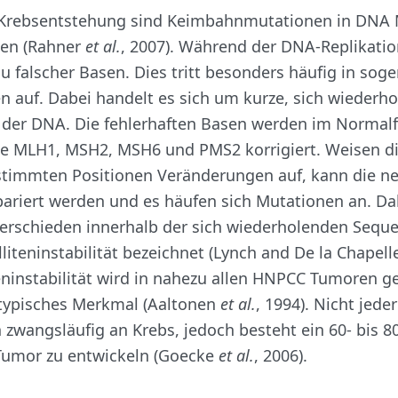
 Krebsentstehung sind Keimbahnmutationen in DNA
en (Rahner
et al.
, 2007). Während der DNA-Replikati
u falscher Basen. Dies tritt besonders häufig in sog
en auf. Dabei handelt es sich um kurze, sich wiederh
 der DNA. Die fehlerhaften Basen werden im Normalfa
e MLH1, MSH2, MSH6 und PMS2 korrigiert. Weisen d
stimmten Positionen Veränderungen auf, kann die ne
pariert werden und es häufen sich Mutationen an. D
erschieden innerhalb der sich wiederholenden Sequ
liteninstabilität bezeichnet (Lynch and De la Chapelle
eninstabilität wird in nahezu allen HNPCC Tumoren 
 typisches Merkmal (Aaltonen
et al.
, 1994). Nicht jede
 zwangsläufig an Krebs, jedoch besteht ein 60- bis 8
 Tumor zu entwickeln (Goecke
et al.
, 2006).