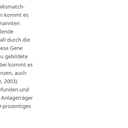
 Mismatch-
on kommt es
enannten
olende
ll durch die
iese Gene
u gebildete
abei kommt es
enzen, auch
, 2003).
gefunden und
r Anlageträger
0-prozentiges