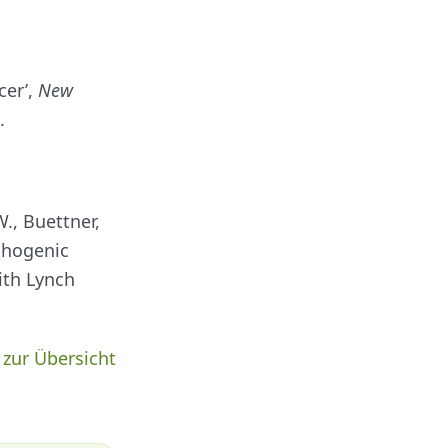
cer’,
New
.
W., Buettner,
athogenic
ith Lynch
 zur Übersicht