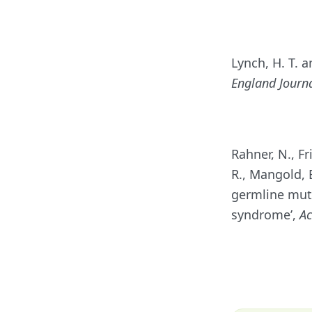
Lynch, H. T. a
England Journa
Rahner, N., Fr
R., Mangold, 
germline mut
syndrome’,
Ac