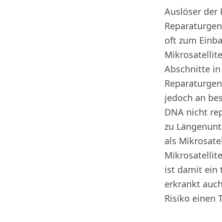
Auslöser der
Reparaturgen
oft zum Einba
Mikrosatellit
Abschnitte in
Reparaturgen
jedoch an be
DNA nicht re
zu Längenunt
als Mikrosatel
Mikrosatellit
ist damit ein
erkrankt auch
Risiko einen