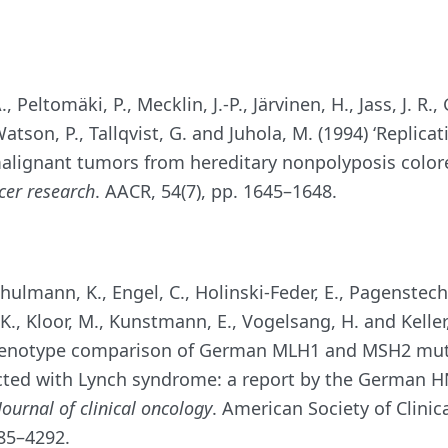
, Peltomäki, P., Mecklin, J.-P., Järvinen, H., Jass, J. R., 
Watson, P., Tallqvist, G. and Juhola, M. (1994) ‘Replicat
alignant tumors from hereditary nonpolyposis colore
cer research
. AACR, 54(7), pp. 1645–1648.
hulmann, K., Engel, C., Holinski-Feder, E., Pagensteche
K., Kloor, M., Kunstmann, E., Vogelsang, H. and Keller,
enotype comparison of German MLH1 and MSH2 muta
fected with Lynch syndrome: a report by the German 
Journal of clinical oncology
. American Society of Clinic
285–4292.