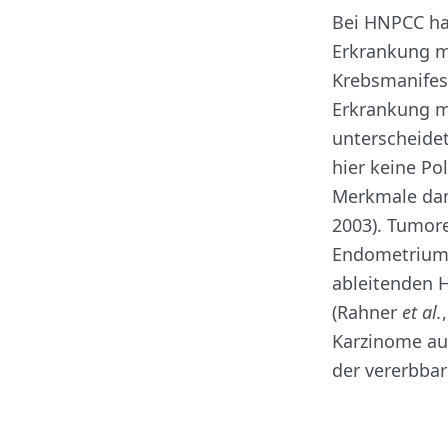
Bei HNPCC ha
Erkrankung mi
Krebsmanifest
Erkrankung mi
unterscheidet
hier keine Po
Merkmale dami
2003). Tumor
Endometrium,
ableitenden H
(Rahner
et al.
Karzinome au
der vererbba