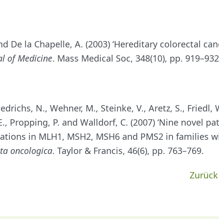
nd De la Chapelle, A. (2003) ‘Hereditary colorectal can
l of Medicine
. Mass Medical Soc, 348(10), pp. 919–932
iedrichs, N., Wehner, M., Steinke, V., Aretz, S., Friedl, 
E., Propping, P. and Walldorf, C. (2007) ‘Nine novel p
ations in MLH1, MSH2, MSH6 and PMS2 in families w
ta oncologica
. Taylor & Francis, 46(6), pp. 763–769.
Zurück